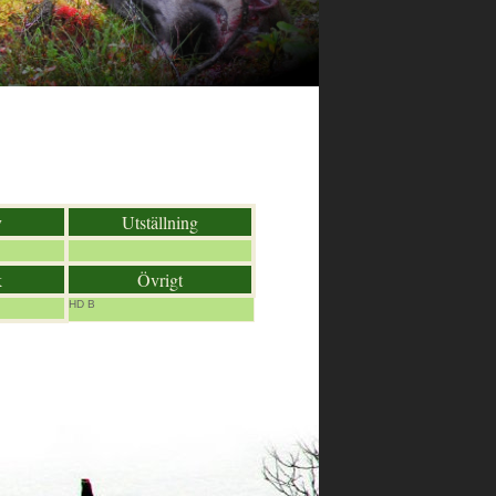
v
Utställning
k
Övrigt
HD B