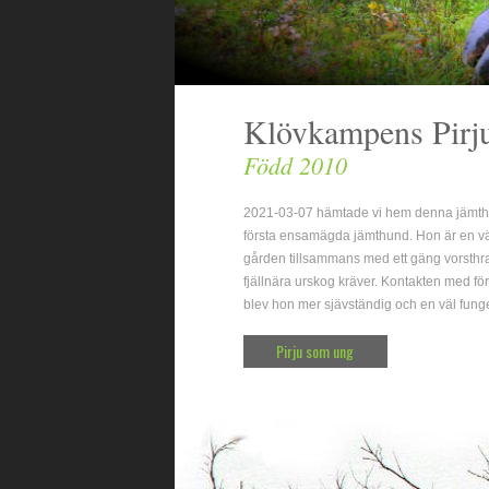
Klövkampens Pirj
Född 2010 
2021-03-07 hämtade vi hem denna jämthu
första ensamägda jämthund. Hon är en väl
gården tillsammans med ett gäng vorsthrar. 
fjällnära urskog kräver. Kontakten med för
blev hon mer sjävständig och en väl funge
Pirju som ung